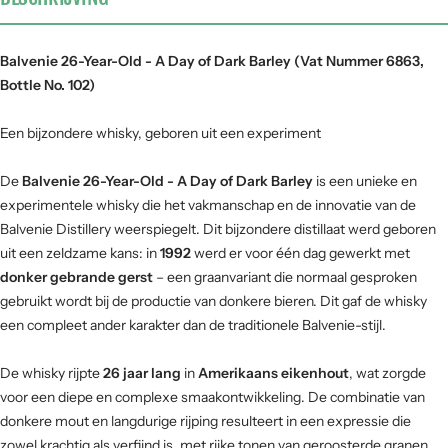
Balvenie 26-Year-Old - A Day of Dark Barley (Vat Nummer 6863,
Bottle No. 102)
Een bijzondere whisky, geboren uit een experiment
De
Balvenie 26-Year-Old - A Day of Dark Barley
is een unieke en
experimentele whisky die het vakmanschap en de innovatie van de
Balvenie Distillery weerspiegelt. Dit bijzondere distillaat werd geboren
uit een zeldzame kans: in
1992
werd er voor één dag gewerkt met
donker gebrande gerst
– een graanvariant die normaal gesproken
gebruikt wordt bij de productie van donkere bieren. Dit gaf de whisky
een compleet ander karakter dan de traditionele Balvenie-stijl.
De whisky rijpte
26 jaar lang
in
Amerikaans eikenhout
, wat zorgde
voor een diepe en complexe smaakontwikkeling. De combinatie van
donkere mout en langdurige rijping resulteert in een expressie die
zowel krachtig als verfijnd is, met rijke tonen van geroosterde granen,