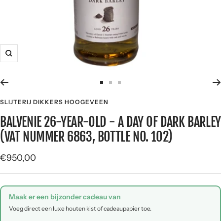
Zoom
Zur
Zur
Zur
Slide
Slide
Slide
SLIJTERIJ DIKKERS HOOGEVEEN
1
2
3
BALVENIE 26-YEAR-OLD - A DAY OF DARK BARLEY
gehen
gehen
gehen
(VAT NUMMER 6863, BOTTLE NO. 102)
Angebotspreis
€950,00
Maak er een bijzonder cadeau van
Voeg direct een luxe houten kist of cadeaupapier toe.