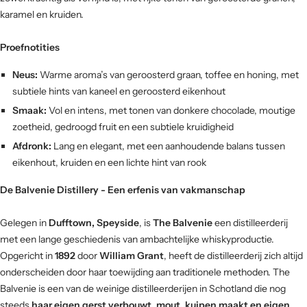
karamel en kruiden.
Proefnotities
Neus:
Warme aroma’s van geroosterd graan, toffee en honing, met
subtiele hints van kaneel en geroosterd eikenhout
Smaak:
Vol en intens, met tonen van donkere chocolade, moutige
zoetheid, gedroogd fruit en een subtiele kruidigheid
Afdronk:
Lang en elegant, met een aanhoudende balans tussen
eikenhout, kruiden en een lichte hint van rook
De Balvenie Distillery - Een erfenis van vakmanschap
Gelegen in
Dufftown, Speyside
, is
The Balvenie
een distilleerderij
met een lange geschiedenis van ambachtelijke whiskyproductie.
Opgericht in
1892
door
William Grant
, heeft de distilleerderij zich altijd
onderscheiden door haar toewijding aan traditionele methoden. The
Balvenie is een van de weinige distilleerderijen in Schotland die nog
steeds
haar eigen gerst verbouwt, mout, kuipen maakt en eigen