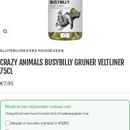
Zoom
SLIJTERIJ DIKKERS HOOGEVEEN
CRAZY ANIMALS BUSYBILLY GRUNER VELTLINER
75CL
Angebotspreis
€7,95
Maak er een bijzonder cadeau van
Voeg direct een luxe houten kist of cadeaupapier toe.
Verpak in houten wijnkist (+ €5,95)