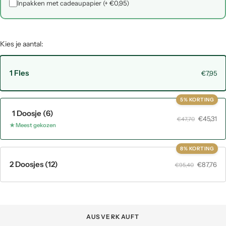
Inpakken met cadeaupapier (+ €0,95)
Kies je aantal:
1 Fles
€7,95
5% KORTING
1 Doosje (6)
€45,31
€47,70
★ Meest gekozen
8% KORTING
2 Doosjes (12)
€87,76
€95,40
AUSVERKAUFT