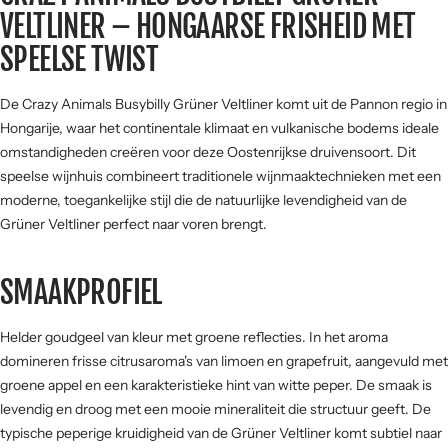
VELTLINER – HONGAARSE FRISHEID MET
Vis &
4 / 5
zeevruchten
SPEELSE TWIST
SMAAKPROFIEL
De Crazy Animals Busybilly Grüner Veltliner komt uit de Pannon regio in
Hongarije, waar het continentale klimaat en vulkanische bodems ideale
Zuur
omstandigheden creëren voor deze Oostenrijkse druivensoort. Dit
speelse wijnhuis combineert traditionele wijnmaaktechnieken met een
Zoet
Fruit
moderne, toegankelijke stijl die de natuurlijke levendigheid van de
Grüner Veltliner perfect naar voren brengt.
SMAAKPROFIEL
Hout
Kracht
Helder goudgeel van kleur met groene reflecties. In het aroma
Tannine
domineren frisse citrusaroma's van limoen en grapefruit, aangevuld met
groene appel en een karakteristieke hint van witte peper. De smaak is
levendig en droog met een mooie mineraliteit die structuur geeft. De
typische peperige kruidigheid van de Grüner Veltliner komt subtiel naar