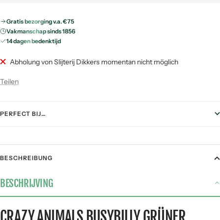
Gratis bezorging v.a. €75
Vakmanschap sinds 1856
14 dagen bedenktijd
Abholung von Slijterij Dikkers momentan nicht möglich
Teilen
PERFECT BIJ…
FOOD PAIRING
BESCHREIBUNG
Gegrild vlees
2 / 5
BESCHRIJVING
Stoofgerechten
1 / 5
Gerijpte kazen
3 / 5
CRAZY ANIMALS BUSYBILLY GRÜNER
Pasta
3 / 5