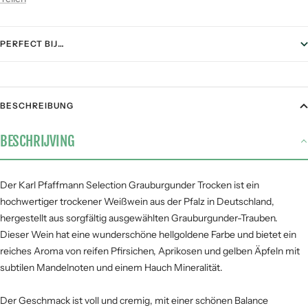
PERFECT BIJ…
FOOD PAIRING
BESCHREIBUNG
Gegrild vlees
2 / 5
BESCHRIJVING
Stoofgerechten
1 / 5
Gerijpte kazen
3 / 5
Pasta
3 / 5
Der Karl Pfaffmann Selection Grauburgunder Trocken ist ein
hochwertiger trockener Weißwein aus der Pfalz in Deutschland,
Vis &
4 / 5
zeevruchten
hergestellt aus sorgfältig ausgewählten Grauburgunder-Trauben.
Dieser Wein hat eine wunderschöne hellgoldene Farbe und bietet ein
reiches Aroma von reifen Pfirsichen, Aprikosen und gelben Äpfeln mit
SMAAKPROFIEL
subtilen Mandelnoten und einem Hauch Mineralität.
Zuur
Der Geschmack ist voll und cremig, mit einer schönen Balance