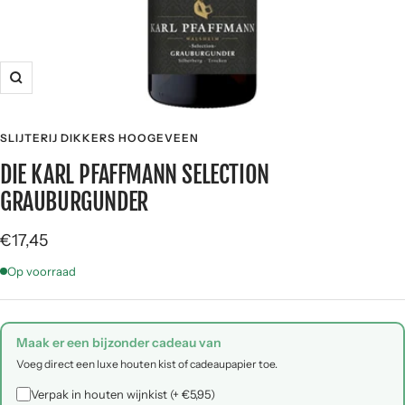
Zoom
SLIJTERIJ DIKKERS HOOGEVEEN
DIE KARL PFAFFMANN SELECTION
GRAUBURGUNDER
Angebotspreis
€17,45
Op voorraad
Maak er een bijzonder cadeau van
Voeg direct een luxe houten kist of cadeaupapier toe.
Verpak in houten wijnkist (+ €5,95)