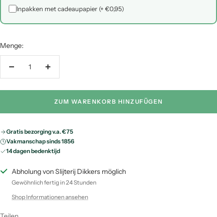
Inpakken met cadeaupapier (+ €0,95)
Menge:
Menge
Menge
verringern
erhöhen
ZUM WARENKORB HINZUFÜGEN
Gratis bezorging v.a. €75
Vakmanschap sinds 1856
14 dagen bedenktijd
Abholung von Slijterij Dikkers möglich
Gewöhnlich fertig in 24 Stunden
Shop Informationen ansehen
Teilen