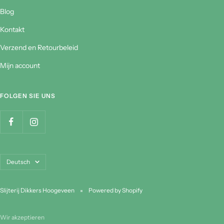
Blog
Kontakt
Verzend en Retourbeleid
Mijn account
FOLGEN SIE UNS
Sprache
Deutsch
Slijterij Dikkers Hoogeveen
Powered by Shopify
Wir akzeptieren