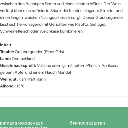
zwischen den fruchtigen Noten und einer leichten Würze. Der Wein
Zoet
Fruit
verfügt über eine raffinierte Säure, die für eine elegante Struktur und
einen langen, weichen Nachgeschmack sorgt. Dieser Grauburgunder
lässt sich hervorragend mit Gerichten wie Risotto, Geflügel,
Schweinefleisch oder Weichkäse kombinieren.
Hout
Kracht
Inhalt:
Traube:
Grauburgunder (Pinot Gris)
Tannine
Land:
Deutschland
Geschmacksprofil:
Voll und cremig, mit reifem Pfirsich, Aprikose,
gelbem Apfel und einem Hauch Mandel
Weingut:
Karl Pfaffmann
Alkohol:
13 %
DIKKERS HOOGEVEEN
ÖFFNUNGSZEITEN