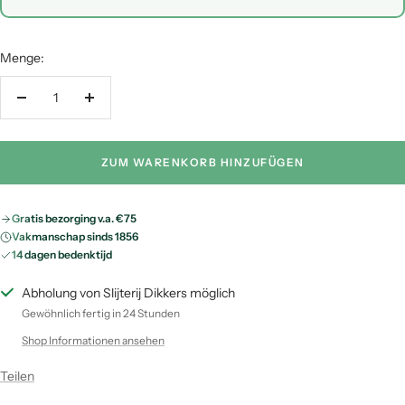
Inpakken met cadeaupapier (+ €0,95)
Menge:
Menge
Menge
verringern
erhöhen
ZUM WARENKORB HINZUFÜGEN
Gratis bezorging v.a. €75
Vakmanschap sinds 1856
14 dagen bedenktijd
Abholung von Slijterij Dikkers möglich
Gewöhnlich fertig in 24 Stunden
Shop Informationen ansehen
Teilen