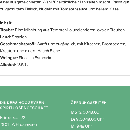
Nachgeschmack ist angenehm und erfrischend, was diesen Wein zu
Zoet
Fruit
einer ausgezeichneten Wahl für alltägliche Mahlzeiten macht. Passt gut
zu gegrilltem Fleisch, Nudeln mit Tomatensauce und hellem Käse.
Inhalt:
Hout
Kracht
Traube:
Eine Mischung aus Tempranillo und anderen lokalen Trauben
Land:
Spanien
Geschmacksprofil:
Sanft und zugänglich, mit Kirschen, Brombeeren,
Tannine
Kräutern und einem Hauch Eiche
Weingut:
Finca La Estacada
Alkohol:
13,5 %
DIKKERS HOOGEVEEN
ÖFFNUNGSZEITEN
SPIRITUOSENGESCHÄFT
Mo
12:00-18:00
Brinkstraat 22
Di
9:00-18:00 Uhr