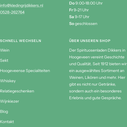
7901 LA Hoogeveen
Mi
9-18 Uhr
Do
9:00-18:00 Uhr
info@kledingrijdikkers.nl
Fr
9-21 Uhr
0528-262764
Sa
9-17 Uhr
So
geschlossen
SCHNELL WECHSELN
ÜBER UNSEREN SHOP
Wein
Der Spirituosenladen Dikkers in
Hoogeveen vereint Geschichte
Sekt
und Qualität. Seit 1912 bieten wir
Hoogeveense Specialiteiten
ein ausgewähltes Sortiment an
Weinen, Likören und mehr. Hier
Whiskey
gibt es nicht nur Getränke,
Relatiegeschenken
sondern auch ein besonderes
Erlebnis und gute Gespräche.
Wijnkiezer
Blog