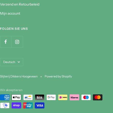
Kontakt
Verzend en Retourbeleid
Mijn account
FOLGEN SIE UNS
Sprache
Deutsch
Slijterij Dikkers Hoogeveen
Powered by Shopify
Wir akzeptieren