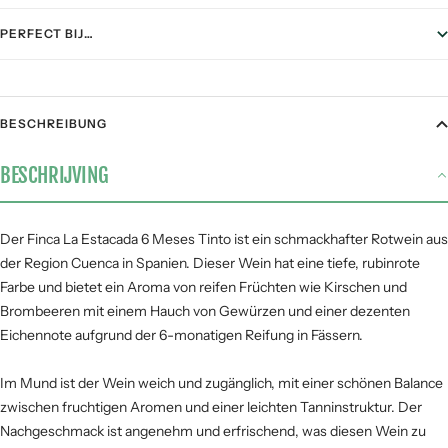
PERFECT BIJ…
FOOD PAIRING
BESCHREIBUNG
Gegrild vlees
4 / 5
BESCHRIJVING
Stoofgerechten
3 / 5
Gerijpte kazen
3 / 5
Pasta
3 / 5
Der Finca La Estacada 6 Meses Tinto ist ein schmackhafter Rotwein aus
der Region Cuenca in Spanien. Dieser Wein hat eine tiefe, rubinrote
Vis &
1 / 5
zeevruchten
Farbe und bietet ein Aroma von reifen Früchten wie Kirschen und
Brombeeren mit einem Hauch von Gewürzen und einer dezenten
Eichennote aufgrund der 6-monatigen Reifung in Fässern.
SMAAKPROFIEL
Im Mund ist der Wein weich und zugänglich, mit einer schönen Balance
Zuur
zwischen fruchtigen Aromen und einer leichten Tanninstruktur. Der