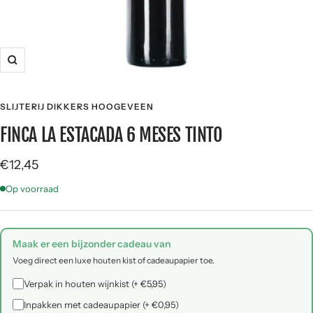
Zoom
SLIJTERIJ DIKKERS HOOGEVEEN
FINCA LA ESTACADA 6 MESES TINTO
Angebotspreis
€12,45
Op voorraad
Maak er een bijzonder cadeau van
Voeg direct een luxe houten kist of cadeaupapier toe.
Verpak in houten wijnkist (+ €5,95)