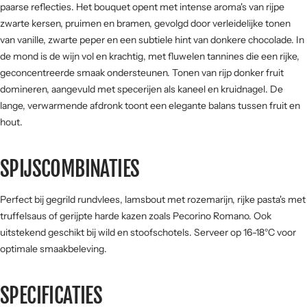
Hout
Kracht
Deze Primitivo presenteert zich met een diepe robijnrode kleur met
paarse reflecties. Het bouquet opent met intense aroma's van rijpe
zwarte kersen, pruimen en bramen, gevolgd door verleidelijke tonen
Tannine
van vanille, zwarte peper en een subtiele hint van donkere chocolade. In
de mond is de wijn vol en krachtig, met fluwelen tannines die een rijke,
geconcentreerde smaak ondersteunen. Tonen van rijp donker fruit
domineren, aangevuld met specerijen als kaneel en kruidnagel. De
lange, verwarmende afdronk toont een elegante balans tussen fruit en
hout.
SPIJSCOMBINATIES
Perfect bij gegrild rundvlees, lamsbout met rozemarijn, rijke pasta's met
truffelsaus of gerijpte harde kazen zoals Pecorino Romano. Ook
uitstekend geschikt bij wild en stoofschotels. Serveer op 16-18°C voor
optimale smaakbeleving.