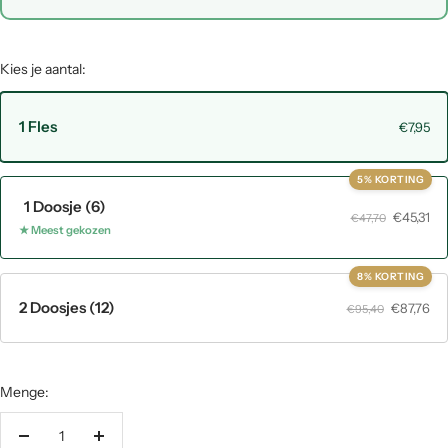
Inpakken met cadeaupapier (+ €0,95)
Kies je aantal:
1 Fles
€7,95
5% KORTING
1 Doosje (6)
€45,31
€47,70
★ Meest gekozen
8% KORTING
2 Doosjes (12)
€87,76
€95,40
Menge: