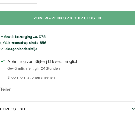
Menge
Menge
verringern
erhöhen
ZUM WARENKORB HINZUFÜGEN
Gratis bezorging v.a. €75
Vakmanschap sinds 1856
14 dagen bedenktijd
Abholung von Slijterij Dikkers möglich
Gewöhnlich fertig in 24 Stunden
Shop Informationen ansehen
Teilen
PERFECT BIJ…
FOOD PAIRING