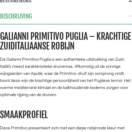
BESCHREIBUNG
Gegrild vlees
4 / 5
BESCHRIJVING
Stoofgerechten
3 / 5
Gerijpte kazen
3 / 5
GALIANNI PRIMITIVO PUGLIA – KRACHTIGE
Pasta
4 / 5
ZUIDITALIAANSE ROBIJN
Vis &
1 / 5
zeevruchten
De Galianni Primitivo Puglia is een authentieke uitdrukking van Zuid-
SMAAKPROFIEL
Italië's meest karakteristieke druivenras. Afkomstig uit de zonnige
wijngaarden van Apulië, waar de Primitivo-druif zijn oorsprong vindt,
Zuur
toont deze wijn de krachtige persoonlijheid van het Pugliese terroir. Het
warme mediterrane klimaat en de kalkhoudende bodems zorgen voor
optimale rijping van de druiven.
Zoet
Fruit
SMAAKPROFIEL