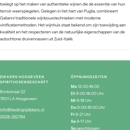
Wijnhuis Galianni is een gerenommeerde Italiaanse producent die zich
toelegt op het maken van authentieke wijnen die de essentie van hun
terroir weerspiegelen. Gelegen in het hart van Puglia, combineert
Galianni traditionele wijnbouwtechnieken met moderne
vinificatiemethoden. Het wijnhuis staat bekend om zijn toewijding aan
kwaliteit en het respecteren van de natuurlijke eigenschappen van de
autochtone druivenrassen uit Zuid-Italië.
DIKKERS HOOGEVEEN
ÖFFNUNGSZEITEN
SPIRITUOSENGESCHÄFT
Mo
12:00-18:00
Brinkstraat 22
Di
9:00-18:00 Uhr
7901 LA Hoogeveen
Mi
9-18 Uhr
Do
9:00-18:00 Uhr
info@kledingrijdikkers.nl
Fr
9-21 Uhr
0528-262764
Sa
9-17 Uhr