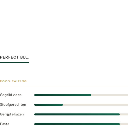
PERFECT BIJ…
FOOD PAIRING
Gegrild vlees
Stoofgerechten
Gerijpte kazen
Pasta