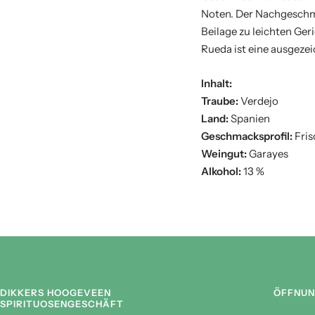
Noten. Der Nachgeschmac
Beilage zu leichten Ge
Rueda ist eine ausgeze
Inhalt:
Traube:
Verdejo
Land:
Spanien
Geschmacksprofil:
Fris
Weingut:
Garayes
Alkohol:
13 %
DIKKERS HOOGEVEEN
ÖFFNUN
SPIRITUOSENGESCHÄFT