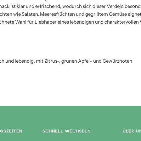
k ist klar und erfrischend, wodurch sich dieser Verdejo besonder
richten wie Salaten, Meeresfrüchten und gegrilltem Gemüse eigne
ichnete Wahl für Liebhaber eines lebendigen und charaktervollen
ch und lebendig, mit Zitrus-, grünen Apfel- und Gewürznoten
GSZEITEN
SCHNELL WECHSELN
ÜBER U