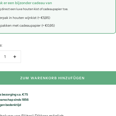
k er een bijzonder cadeau van
 direct een luxe houten kist of cadeaupapier toe.
erpak in houten wijnkist (+ €5,95)
npakken met cadeaupapier (+ €0,95)
e:
nge
Menge
rringern
erhöhen
ZUM WARENKORB HINZUFÜGEN
s bezorging v.a. €75
anschap sinds 1856
gen bedenktijd
holung von Slijterij Dikkers möglich