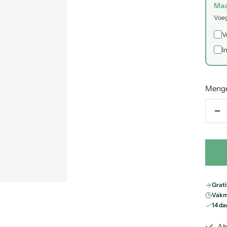
Maa
Voeg
V
I
Meng
Me
ve
Grati
Vakm
14 da
Ab