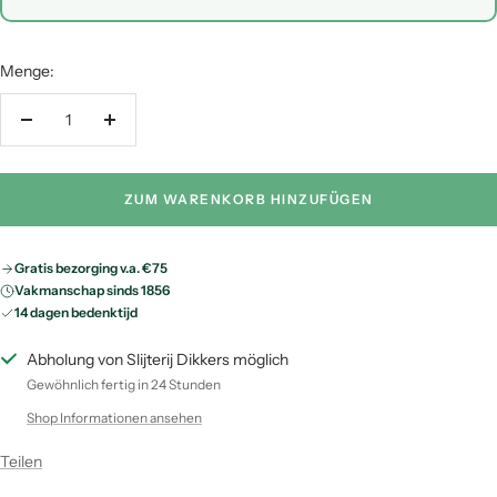
Menge:
Menge
Menge
verringern
erhöhen
ZUM WARENKORB HINZUFÜGEN
Gratis bezorging v.a. €75
Vakmanschap sinds 1856
14 dagen bedenktijd
Abholung von Slijterij Dikkers möglich
Gewöhnlich fertig in 24 Stunden
Shop Informationen ansehen
Teilen