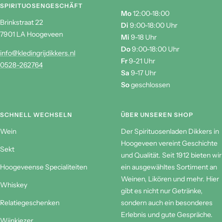
SPIRITUOSENGESCHÄFT
Mo
12:00-18:00
Brinkstraat 22
Di
9:00-18:00 Uhr
7901 LA Hoogeveen
Mi
9-18 Uhr
Do
9:00-18:00 Uhr
Hout
Kracht
info@kledingrijdikkers.nl
Fr
9-21 Uhr
0528-262764
Sa
9-17 Uhr
Tannine
So
geschlossen
SCHNELL WECHSELN
ÜBER UNSEREN SHOP
Wein
Der Spirituosenladen Dikkers in
Hoogeveen vereint Geschichte
Sekt
und Qualität. Seit 1912 bieten wir
Hoogeveense Specialiteiten
ein ausgewähltes Sortiment an
Weinen, Likören und mehr. Hier
Whiskey
gibt es nicht nur Getränke,
Relatiegeschenken
sondern auch ein besonderes
Erlebnis und gute Gespräche.
Wijnkiezer