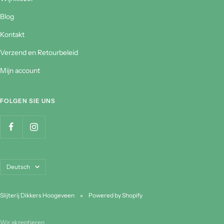
Blog
Kontakt
Verzend en Retourbeleid
Mijn account
FOLGEN SIE UNS
Sprache
Deutsch
Slijterij Dikkers Hoogeveen
Powered by Shopify
Wir akzeptieren