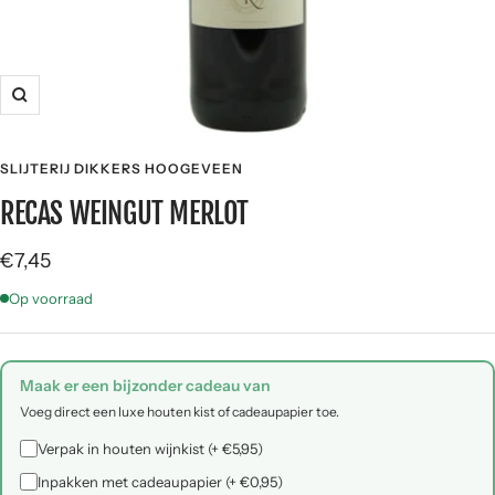
Zoom
SLIJTERIJ DIKKERS HOOGEVEEN
RECAS WEINGUT MERLOT
Angebotspreis
€7,45
Op voorraad
Maak er een bijzonder cadeau van
Voeg direct een luxe houten kist of cadeaupapier toe.
Verpak in houten wijnkist (+ €5,95)
Inpakken met cadeaupapier (+ €0,95)