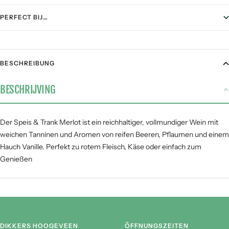
PERFECT BIJ…
FOOD PAIRING
BESCHREIBUNG
Gegrild vlees
4 / 5
BESCHRIJVING
Stoofgerechten
3 / 5
Gerijpte kazen
3 / 5
Pasta
3 / 5
Der Speis & Trank Merlot ist ein reichhaltiger, vollmundiger Wein mit
weichen Tanninen und Aromen von reifen Beeren, Pflaumen und einem
Vis &
1 / 5
zeevruchten
Hauch Vanille. Perfekt zu rotem Fleisch, Käse oder einfach zum
Genießen
SMAAKPROFIEL
Zuur
DIKKERS HOOGEVEEN
ÖFFNUNGSZEITEN
Zoet
Fruit