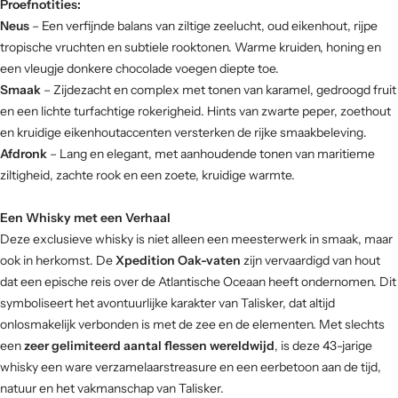
Proefnotities:
Neus
– Een verfijnde balans van ziltige zeelucht, oud eikenhout, rijpe
tropische vruchten en subtiele rooktonen. Warme kruiden, honing en
een vleugje donkere chocolade voegen diepte toe.
Smaak
– Zijdezacht en complex met tonen van karamel, gedroogd fruit
en een lichte turfachtige rokerigheid. Hints van zwarte peper, zoethout
en kruidige eikenhoutaccenten versterken de rijke smaakbeleving.
Afdronk
– Lang en elegant, met aanhoudende tonen van maritieme
ziltigheid, zachte rook en een zoete, kruidige warmte.
Een Whisky met een Verhaal
Deze exclusieve whisky is niet alleen een meesterwerk in smaak, maar
ook in herkomst. De
Xpedition Oak-vaten
zijn vervaardigd van hout
dat een epische reis over de Atlantische Oceaan heeft ondernomen. Dit
symboliseert het avontuurlijke karakter van Talisker, dat altijd
onlosmakelijk verbonden is met de zee en de elementen. Met slechts
een
zeer gelimiteerd aantal flessen wereldwijd
, is deze 43-jarige
whisky een ware verzamelaarstreasure en een eerbetoon aan de tijd,