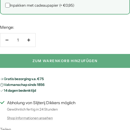
Verpak in houten wijnkist (+ €5,95)
Inpakken met cadeaupapier (+ €0,95)
Menge:
Menge
Menge
verringern
erhöhen
ZUM WARENKORB HINZUFÜGEN
Gratis bezorging v.a. €75
Vakmanschap sinds 1856
14 dagen bedenktijd
Abholung von Slijterij Dikkers möglich
Gewöhnlich fertig in 24 Stunden
Shop Informationen ansehen