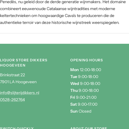
Penedès, nu geleid door de derde generatie wijnmakers. Het domaine
combineert eeuwenoude Catalaanse wijntradities met moderne
keltertechnieken om hoogwaardige Cava's te produceren die de
authentieke terroir van deze historische wijnstreek weerspiegelen.
LIQUOR STORE DIKKERS
OPENING HOURS
HOOGEVEEN
Mon
12:00-18:00
Brinkstraat 22
Tue
9:00-18:00
7901 LA Hoogeveen
Wed
9:00-18:00
Thu
9:00-18:00
info@slijterijdikkers.nl
Fri
9:00-21:00
0528-262764
Sat
9:00-17:00
Sun
Closed
SWITCH QUICKLY
ABOUT OUR STORE