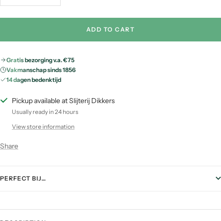
quantity
quantity
ADD TO CART
Gratis bezorging v.a. €75
Vakmanschap sinds 1856
14 dagen bedenktijd
Pickup available at Slijterij Dikkers
Usually ready in 24 hours
View store information
Share
PERFECT BIJ…
FOOD PAIRING