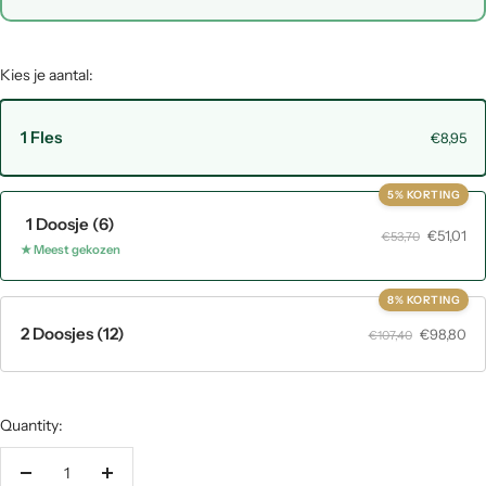
Kies je aantal:
1 Fles
€8,95
5% KORTING
1 Doosje (6)
€51,01
€53,70
★ Meest gekozen
8% KORTING
2 Doosjes (12)
€98,80
€107,40
Quantity:
Decrease
Increase