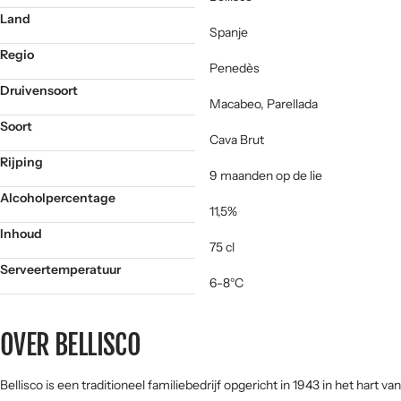
Land
Spanje
Regio
Penedès
Druivensoort
Macabeo, Parellada
Soort
Cava Brut
Rijping
9 maanden op de lie
Alcoholpercentage
11,5%
Inhoud
75 cl
Serveertemperatuur
6-8°C
OVER BELLISCO
Bellisco is een traditioneel familiebedrijf opgericht in 1943 in het hart van