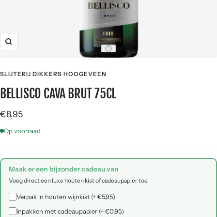
Zoom
SLIJTERIJ DIKKERS HOOGEVEEN
BELLISCO CAVA BRUT 75CL
Sale
€8,95
price
Op voorraad
Maak er een bijzonder cadeau van
Voeg direct een luxe houten kist of cadeaupapier toe.
Verpak in houten wijnkist (+ €5,95)
Inpakken met cadeaupapier (+ €0,95)