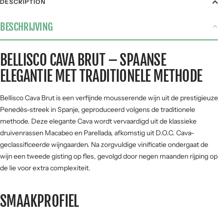
DESCRIPTION
Gegrild vlees
2 / 5
BESCHRIJVING
Stoofgerechten
1 / 5
Gerijpte kazen
3 / 5
BELLISCO CAVA BRUT – SPAANSE
Pasta
3 / 5
ELEGANTIE MET TRADITIONELE METHODE
Vis &
4 / 5
zeevruchten
Bellisco Cava Brut is een verfijnde mousserende wijn uit de prestigieuze
SMAAKPROFIEL
Penedès-streek in Spanje, geproduceerd volgens de traditionele
methode. Deze elegante Cava wordt vervaardigd uit de klassieke
Zuur
druivenrassen Macabeo en Parellada, afkomstig uit D.O.C. Cava-
geclassificeerde wijngaarden. Na zorgvuldige vinificatie ondergaat de
wijn een tweede gisting op fles, gevolgd door negen maanden rijping op
Zoet
Fruit
de lie voor extra complexiteit.
SMAAKPROFIEL
Hout
Kracht