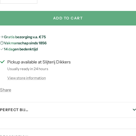
quantity
quantity
ADD TO CART
Gratis bezorging v.a. €75
Vakmanschap sinds 1856
14 dagen bedenktijd
Pickup available at Slijterij Dikkers
Usually ready in 24 hours
View store information
Share
PERFECT BIJ…
FOOD PAIRING