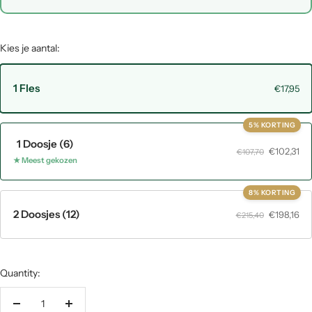
Kies je aantal:
1 Fles
€17,95
5% KORTING
1 Doosje (6)
€102,31
€107,70
★ Meest gekozen
8% KORTING
2 Doosjes (12)
€198,16
€215,40
Quantity:
Decrease
Increase