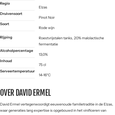
Regio
Elzas
Druivensoort
Pinot Noir
Soort
Rode wijn
Rijping
Roestvrijstalen tanks, 20% malolactische
fermentatie
Alcoholpercentage
13,0%
Inhoud
75 cl
Serveertemperatuur
14-16°C
OVER DAVID ERMEL
David Ermel vertegenwoordigt eeuwenoude familietraditie in de Elzas,
waar generaties lang expertise is opgebouwd in het vinificeren van