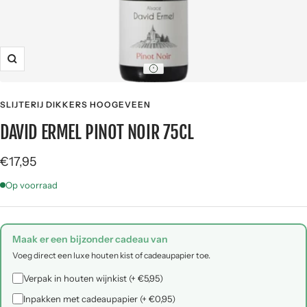
Zoom
SLIJTERIJ DIKKERS HOOGEVEEN
DAVID ERMEL PINOT NOIR 75CL
Sale
€17,95
price
Op voorraad
Maak er een bijzonder cadeau van
Voeg direct een luxe houten kist of cadeaupapier toe.
Verpak in houten wijnkist (+ €5,95)
Inpakken met cadeaupapier (+ €0,95)