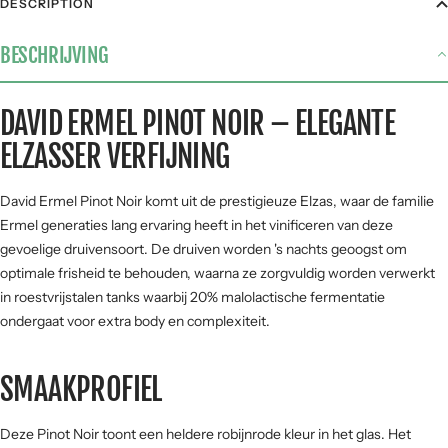
DESCRIPTION
Gegrild vlees
3 / 5
BESCHRIJVING
Stoofgerechten
2 / 5
Gerijpte kazen
3 / 5
DAVID ERMEL PINOT NOIR – ELEGANTE
Pasta
3 / 5
ELZASSER VERFIJNING
Vis &
2 / 5
zeevruchten
David Ermel Pinot Noir komt uit de prestigieuze Elzas, waar de familie
SMAAKPROFIEL
Ermel generaties lang ervaring heeft in het vinificeren van deze
gevoelige druivensoort. De druiven worden 's nachts geoogst om
Zuur
optimale frisheid te behouden, waarna ze zorgvuldig worden verwerkt
in roestvrijstalen tanks waarbij 20% malolactische fermentatie
ondergaat voor extra body en complexiteit.
Zoet
Fruit
SMAAKPROFIEL
Hout
Kracht
Deze Pinot Noir toont een heldere robijnrode kleur in het glas. Het