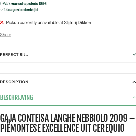
Vakmanschap sinds 1856
14 dagen bedenktijd
Pickup currently unavailable at Slijterij Dikkers
Share
PERFECT BIJ…
FOOD PAIRING
DESCRIPTION
Gegrild vlees
5 / 5
BESCHRIJVING
Stoofgerechten
4 / 5
Gerijpte kazen
4 / 5
GAJA CONTEISA LANGHE NEBBIOLO 2009 –
Pasta
3 / 5
PIËMONTESE EXCELLENCE UIT CEREQUIO
Vis &
1 / 5
zeevruchten