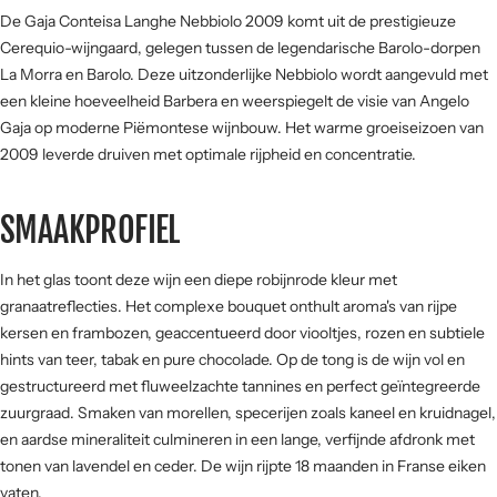
De Gaja Conteisa Langhe Nebbiolo 2009 komt uit de prestigieuze
SMAAKPROFIEL
Cerequio-wijngaard, gelegen tussen de legendarische Barolo-dorpen
La Morra en Barolo. Deze uitzonderlijke Nebbiolo wordt aangevuld met
Zuur
een kleine hoeveelheid Barbera en weerspiegelt de visie van Angelo
Gaja op moderne Piëmontese wijnbouw. Het warme groeiseizoen van
2009 leverde druiven met optimale rijpheid en concentratie.
Zoet
Fruit
SMAAKPROFIEL
Hout
Kracht
In het glas toont deze wijn een diepe robijnrode kleur met
granaatreflecties. Het complexe bouquet onthult aroma's van rijpe
kersen en frambozen, geaccentueerd door viooltjes, rozen en subtiele
Tannine
hints van teer, tabak en pure chocolade. Op de tong is de wijn vol en
gestructureerd met fluweelzachte tannines en perfect geïntegreerde
zuurgraad. Smaken van morellen, specerijen zoals kaneel en kruidnagel,
en aardse mineraliteit culmineren in een lange, verfijnde afdronk met
tonen van lavendel en ceder. De wijn rijpte 18 maanden in Franse eiken
vaten.