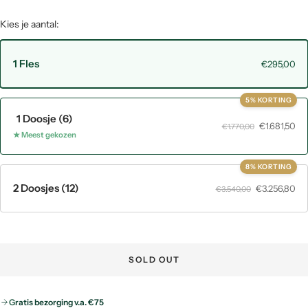
Kies je aantal:
1 Fles
€295,00
5% KORTING
1 Doosje (6)
€1.681,50
€1.770,00
★ Meest gekozen
8% KORTING
2 Doosjes (12)
€3.256,80
€3.540,00
SOLD OUT
Gratis bezorging v.a. €75