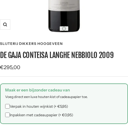
Zoom
SLIJTERIJ DIKKERS HOOGEVEEN
DE GAJA CONTEISA LANGHE NEBBIOLO 2009
Sale
€295,00
price
Maak er een bijzonder cadeau van
Voeg direct een luxe houten kist of cadeaupapier toe.
Verpak in houten wijnkist (+ €5,95)
Inpakken met cadeaupapier (+ €0,95)