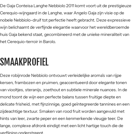
De Gaja Conteisa Langhe Nebbiolo 2011 komt voort uit de prestigieuze
SMAAKPROFIEL
Cerequio-wijngaard in de Langhe, waar Angelo Gaja zijn visie op de
nobele Nebbiolo-druif tot perfectie heeft gebracht. Deze expressieve
Zuur
wijn belichaamt de verfijnde elegantie waarvoor het wereldberoemde
huis Gaja bekend staat, gecombineerd met de unieke mineraliteit van
het Cerequio-terroir in Barolo.
Zoet
Fruit
SMAAKPROFIEL
Hout
Kracht
Deze robijnrode Nebbiolo ontvouwt verleidelijke aroma's van rijpe
kersen, frambozen en pruimen, geaccentueerd door elegante tonen
van viooltjes, steranijs, zoethout en subtiele minerale nuances. In de
Tannine
mond toont de wijn een perfecte balans tussen fruitige diepte en
delicate frisheid, met fijnzinnige, goed geïntegreerde tannines en een
zijdeachtige textuur. Smaken van rood fruit worden aangevuld met
hints van leer, zwarte peper en een kenmerkende vleugje teer. De
lange, complexe afdronk eindigt met een licht hartige touch die de
verfijning onderstreept.