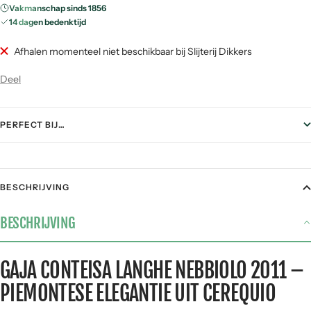
Vakmanschap sinds 1856
14 dagen bedenktijd
Afhalen momenteel niet beschikbaar bij Slijterij Dikkers
Deel
PERFECT BIJ…
FOOD PAIRING
BESCHRIJVING
Gegrild vlees
5 / 5
BESCHRIJVING
Stoofgerechten
4 / 5
Gerijpte kazen
4 / 5
GAJA CONTEISA LANGHE NEBBIOLO 2011 –
Pasta
3 / 5
PIEMONTESE ELEGANTIE UIT CEREQUIO
Vis &
1 / 5
zeevruchten