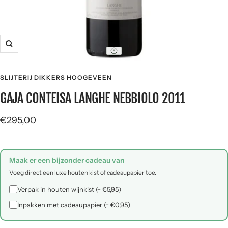
SLIJTERIJ DIKKERS HOOGEVEEN
GAJA CONTEISA LANGHE NEBBIOLO 2011
Verkoopprijs
€295,00
Maak er een bijzonder cadeau van
Voeg direct een luxe houten kist of cadeaupapier toe.
Verpak in houten wijnkist (+ €5,95)
Inpakken met cadeaupapier (+ €0,95)