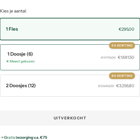
Kies je aantal:
1 Fles
€295,00
5% KORTING
1 Doosje (6)
€1.681,50
€1.770,00
★ Meest gekozen
8% KORTING
2 Doosjes (12)
€3.256,80
€3.540,00
UITVERKOCHT
Gratis bezorging v.a. €75