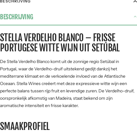
BESCHRIJVING
Gegrild vlees
2 / 5
BESCHRIJVING
Stoofgerechten
1 / 5
Gerijpte kazen
3 / 5
STELLA VERDELHO BLANCO – FRISSE
Pasta
3 / 5
PORTUGESE WITTE WIJN UIT SETÚBAL
Vis &
4 / 5
zeevruchten
De Stella Verdelho Blanco komt uit de zonnige regio Setúbal in
SMAAKPROFIEL
Portugal, waar de Verdelho-druif uitstekend gedijt dankzij het
mediterrane klimaat en de verkoelende invloed van de Atlantische
Zuur
Oceaan. Stella Wines creëert met deze expressieve witte wijn een
perfecte balans tussen rijp fruit en levendige zuren. De Verdelho-druif,
oorspronkelijk afkomstig van Madeira, staat bekend om zijn
Zoet
Fruit
aromatische intensiteit en frisse karakter.
SMAAKPROFIEL
Hout
Kracht