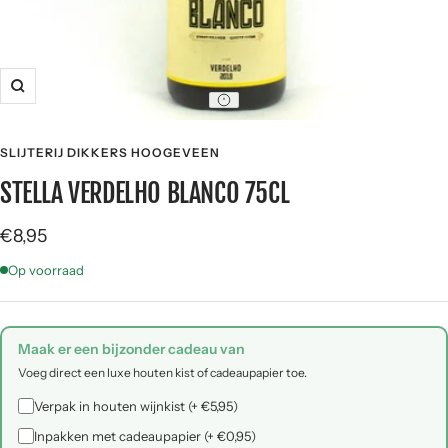
SLIJTERIJ DIKKERS HOOGEVEEN
STELLA VERDELHO BLANCO 75CL
Verkoopprijs
€8,95
Op voorraad
Maak er een bijzonder cadeau van
Voeg direct een luxe houten kist of cadeaupapier toe.
Verpak in houten wijnkist (+ €5,95)
Inpakken met cadeaupapier (+ €0,95)