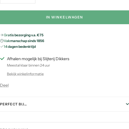
verminderen
verhogen
IN WINKELWAGEN
Gratis bezorging v.a. €75
Vakmanschap sinds 1856
14 dagen bedenktijd
Afhalen mogelijk bij Slijterij Dikkers
Meestal klaar binnen 24 uur
Bekijk winkelinformatie
Deel
PERFECT BIJ…
FOOD PAIRING