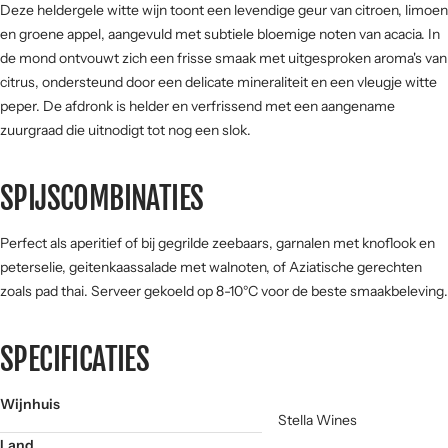
Deze heldergele witte wijn toont een levendige geur van citroen, limoen
en groene appel, aangevuld met subtiele bloemige noten van acacia. In
Tannine
de mond ontvouwt zich een frisse smaak met uitgesproken aroma's van
citrus, ondersteund door een delicate mineraliteit en een vleugje witte
peper. De afdronk is helder en verfrissend met een aangename
zuurgraad die uitnodigt tot nog een slok.
SPIJSCOMBINATIES
Perfect als aperitief of bij gegrilde zeebaars, garnalen met knoflook en
peterselie, geitenkaassalade met walnoten, of Aziatische gerechten
zoals pad thai. Serveer gekoeld op 8-10°C voor de beste smaakbeleving.
SPECIFICATIES
Wijnhuis
Stella Wines
Land