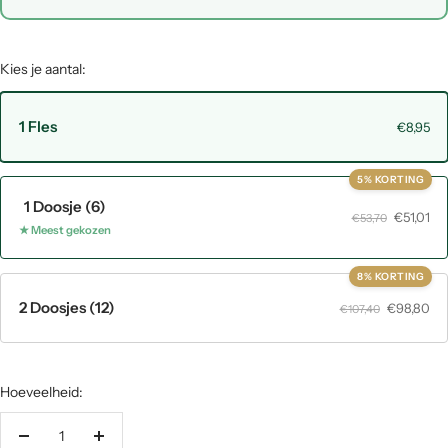
Kies je aantal:
1 Fles
€8,95
5% KORTING
1 Doosje (6)
€51,01
€53,70
★ Meest gekozen
8% KORTING
2 Doosjes (12)
€98,80
€107,40
Hoeveelheid:
Hoeveelheid
Hoeveelheid